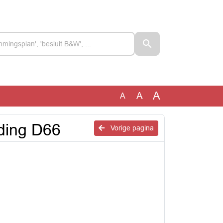
A
A
A
ding D66
Vorige pagina