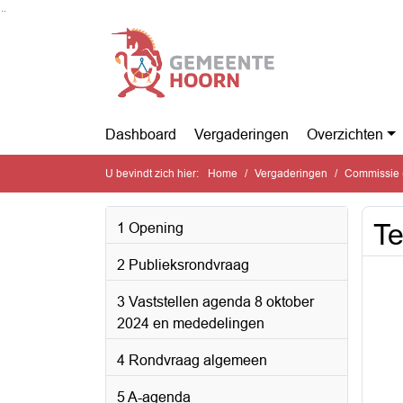
Ga naar de inhoud van deze pagina
Ga naar het zoeken
Ga naar het menu
Dashboard
Vergaderingen
Overzichten
U bevindt zich hier:
Home
Vergaderingen
Commissie 
Te
1 Opening
2 Publieksrondvraag
3 Vaststellen agenda 8 oktober
2024 en mededelingen
4 Rondvraag algemeen
5 A-agenda