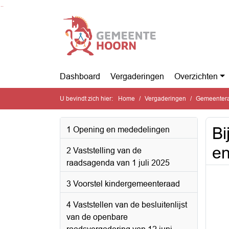
Ga naar de inhoud van deze pagina
Ga naar het zoeken
Ga naar het menu
Dashboard
Vergaderingen
Overzichten
U bevindt zich hier:
Home
Vergaderingen
Gemeenteraa
Bi
1 Opening en mededelingen
e
2 Vaststelling van de
raadsagenda van 1 juli 2025
3 Voorstel kindergemeenteraad
4 Vaststellen van de besluitenlijst
van de openbare