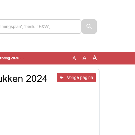
A
A
A
ng 2026 VRNHN
tukken 2024
Vorige pagina