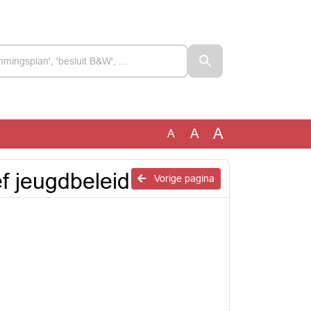
A
A
A
f jeugdbeleid
Vorige pagina