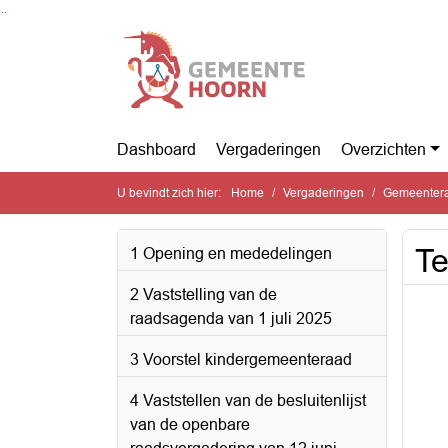
Ga naar de inhoud van deze pagina
Ga naar het zoeken
Ga naar het menu
Dashboard
Vergaderingen
Overzichten
U bevindt zich hier:
Home
Vergaderingen
Gemeenteraa
Te
1 Opening en mededelingen
2 Vaststelling van de
raadsagenda van 1 juli 2025
3 Voorstel kindergemeenteraad
4 Vaststellen van de besluitenlijst
van de openbare