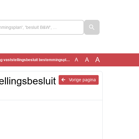
A
A
A
tellingsbesluit bestemmingsplan Stationsgebied
llingsbesluit
Vorige pagina