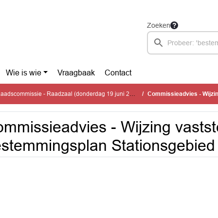
Zoeken
Wie is wie
Vraagbaak
Contact
adscommissie - Raadzaal (donderdag 19 juni 2025)
Commissieadvies - Wijzing vasts
mmissieadvies - Wijzing vastste
stemmingsplan Stationsgebied