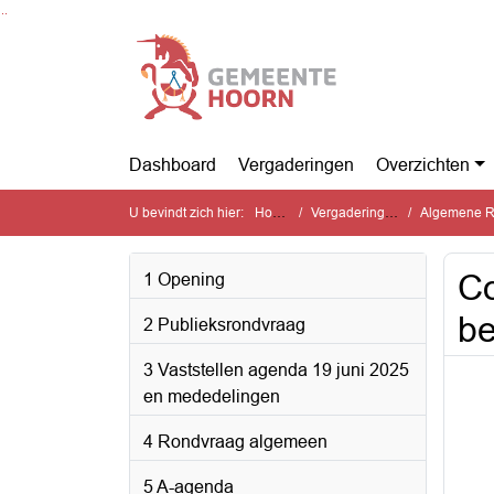
Ga naar de inhoud van deze pagina
Ga naar het zoeken
Ga naar het menu
Dashboard
Vergaderingen
Overzichten
U bevindt zich hier:
Home
Vergaderingen
Algemene Ra
Co
1 Opening
be
2 Publieksrondvraag
3 Vaststellen agenda 19 juni 2025
en mededelingen
4 Rondvraag algemeen
5 A-agenda