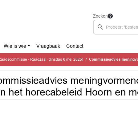
Zoeken
Wie is wie
Vraagbaak
Contact
aadscommissie - Raadzaal (dinsdag 6 mei 2025)
Commissieadvies meningvormend evaluatie
mmissieadvies meningvormend
n het horecabeleid Hoorn en m