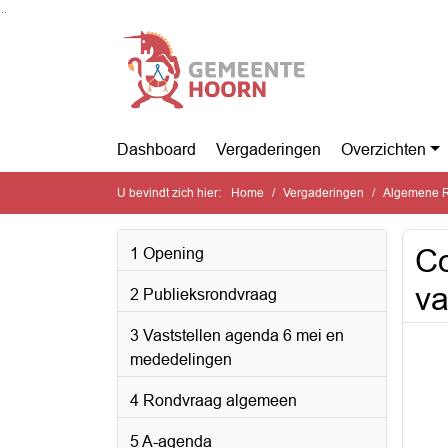
Ga naar de inhoud van deze pagina
Ga naar het zoeken
Ga naar het menu
Dashboard
Vergaderingen
Overzichten
U bevindt zich hier:
Home
Vergaderingen
Algemene R
Co
1 Opening
va
2 Publieksrondvraag
3 Vaststellen agenda 6 mei en
mededelingen
4 Rondvraag algemeen
5 A-agenda