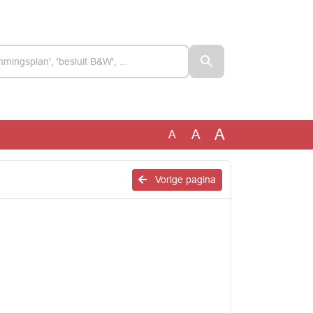
A
A
A
Vorige pagina