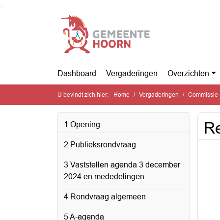
Ga naar de inhoud van deze pagina
Ga naar het zoeken
Ga naar het menu
Dashboard
Vergaderingen
Overzichten
U bevindt zich hier:
Home
Vergaderingen
Commissie 
R
1 Opening
2 Publieksrondvraag
3 Vaststellen agenda 3 december
2024 en mededelingen
4 Rondvraag algemeen
5 A-agenda