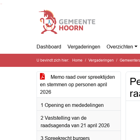
Ga naar de inhoud van deze pagina
Ga naar het zoeken
Ga naar het menu
Dashboard
Vergaderingen
Overzichten
U bevindt zich hier:
Home
Vergaderingen
Gemeenteraa
Memo raad over spreektijden
Pe
en stemmen op personen april
ra
2026
1 Opening en mededelingen
2 Vaststelling van de
raadsagenda van 21 april 2026
3 Spreekrecht burgers