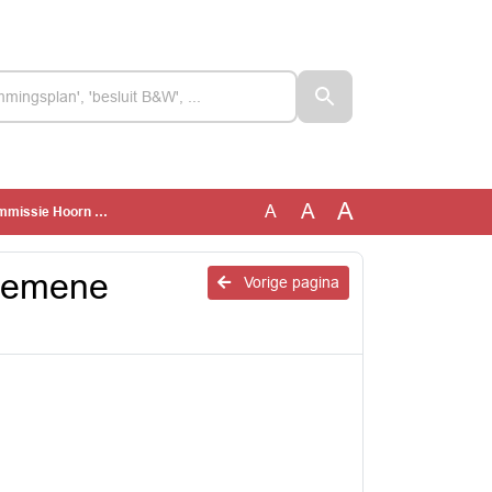
A
A
A
sie Hoorn Lokaal
lgemene
Vorige pagina