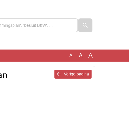
A
A
A
an
Vorige pagina