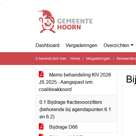
Ga naar de inhoud van deze pagina
Ga naar het zoeken
Ga naar het menu
Dashboard
Vergaderingen
Overzichten
U bevindt zich hier:
Home
Vergaderingen
Gemeentera
Memo behandeling KN 2026
Bi
JS 2025 - Aangepast ivm
coalitieakkoord
0.1 Bijdrage fractievoorzitters
(behorende bij agendapunten 6.1
en 6.2)
Bijdrage D66