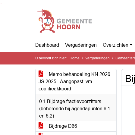
Ga naar de inhoud van deze pagina
Ga naar het zoeken
Ga naar het menu
Dashboard
Vergaderingen
Overzichten
U bevindt zich hier:
Home
Vergaderingen
Gemeentera
Memo behandeling KN 2026
Bi
JS 2025 - Aangepast ivm
coalitieakkoord
0.1 Bijdrage fractievoorzitters
(behorende bij agendapunten 6.1
en 6.2)
Bijdrage D66