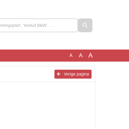
A
A
A
Vorige pagina