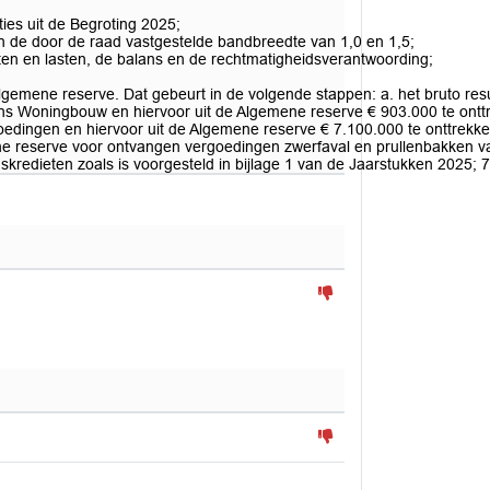
:
ties uit de Begroting 2025;
n de door de raad vastgestelde bandbreedte van 1,0 en 1,5;
ten en lasten, de balans en de rechtmatigheidsverantwoording;
 Algemene reserve. Dat gebeurt in de volgende stappen: a. het bruto r
lans Woningbouw en hiervoor uit de Algemene reserve € 903.000 te ont
oedingen en hiervoor uit de Algemene reserve € 7.100.000 te onttrekk
ne reserve voor ontvangen vergoedingen zwerfaval en prullenbakken va
redieten zoals is voorgesteld in bijlage 1 van de Jaarstukken 2025; 7. D