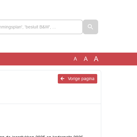
A
A
A
Vorige pagina