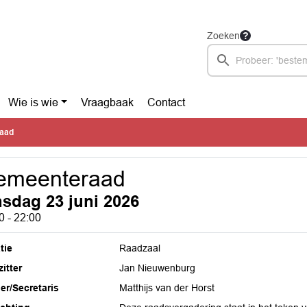
Zoeken
Wie is wie
Vraagbaak
Contact
aad
emeenteraad
nsdag 23 juni 2026
0 - 22:00
tie
Raadzaal
itter
Jan Nieuwenburg
ier/Secretaris
Matthijs van der Horst