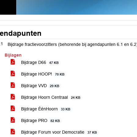
endapunten
.1
Bijdrage fractievoorzitters (behorende bij agendapunten 6.1 en 6.2
Bijlagen
Bijdrage D66
47 KB
Bijdrage HOOP!
70 KB
Bijdrage VVD
29 KB
Bijdrage Hoorn Centraal
24 KB
Bijdrage ÉénHoorn
33 KB
Bijdrage PRO
82 KB
Bijdrage Forum voor Democratie
37 KB