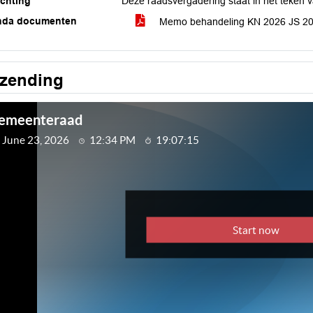
ichting
Deze raadsvergadering staat in het teken 
nda documenten
Memo behandeling KN 2026 JS 202
tzending