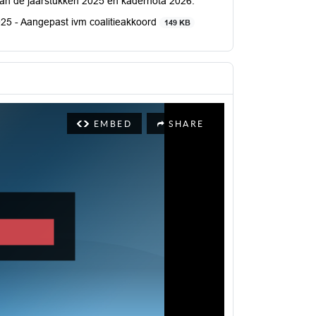
van de jaarstukken 2025 en kadernota 2026.
5 - Aangepast ivm coalitieakkoord
149 KB