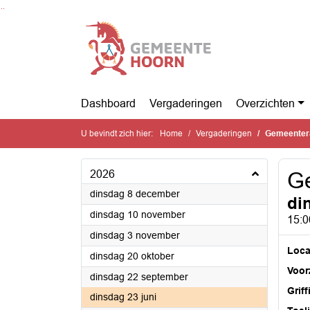
Ga naar de inhoud van deze pagina
Ga naar het zoeken
Ga naar het menu
Dashboard
Vergaderingen
Overzichten
U bevindt zich hier:
Home
Vergaderingen
Gemeenter
2026
G
2026
dinsdag 8 december
di
2026
dinsdag 10 november
15:0
2026
dinsdag 3 november
Loca
2026
dinsdag 20 oktober
Voorz
2026
dinsdag 22 september
Griff
2026
dinsdag 23 juni