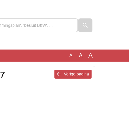
A
A
A
27
Vorige pagina