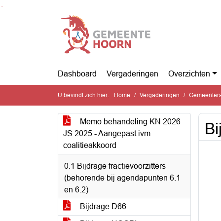
Ga naar de inhoud van deze pagina
Ga naar het zoeken
Ga naar het menu
Dashboard
Vergaderingen
Overzichten
U bevindt zich hier:
Home
Vergaderingen
Gemeentera
Memo behandeling KN 2026
Bi
JS 2025 - Aangepast ivm
coalitieakkoord
0.1 Bijdrage fractievoorzitters
(behorende bij agendapunten 6.1
en 6.2)
Bijdrage D66