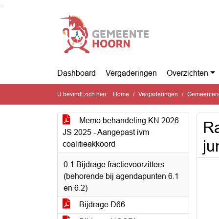
Ga naar de inhoud van deze pagina
Ga naar het zoeken
Ga naar het menu
Dashboard
Vergaderingen
Overzichten
U bevindt zich hier:
Home
Vergaderingen
Gemeentera
Memo behandeling KN 2026
Ra
JS 2025 - Aangepast ivm
ju
coalitieakkoord
0.1 Bijdrage fractievoorzitters
(behorende bij agendapunten 6.1
en 6.2)
Bijdrage D66