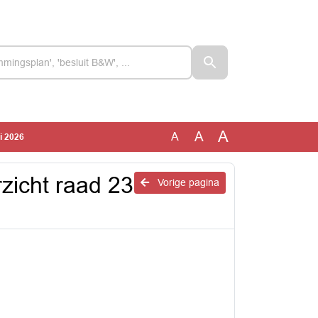
A
A
A
i 2026
zicht raad 23
Vorige pagina