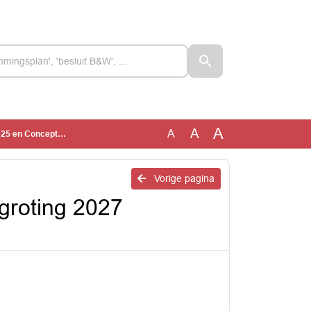
A
A
A
eatieschap Westfriesland
e
Vorige pagina
groting 2027