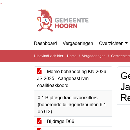
Ga naar de inhoud van deze pagina
Ga naar het zoeken
Ga naar het menu
Dashboard
Vergaderingen
Overzichten
U bevindt zich hier:
Home
Vergaderingen
Gemeentera
Memo behandeling KN 2026
Ge
JS 2025 - Aangepast ivm
Ja
coalitieakkoord
Re
0.1 Bijdrage fractievoorzitters
(behorende bij agendapunten 6.1
en 6.2)
Bijdrage D66