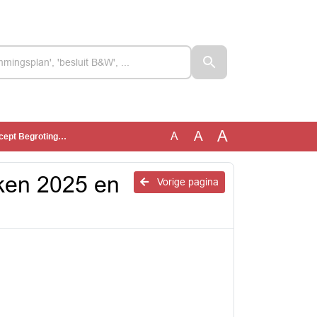
A
A
A
 Begroting 2027
ken 2025 en
Vorige pagina