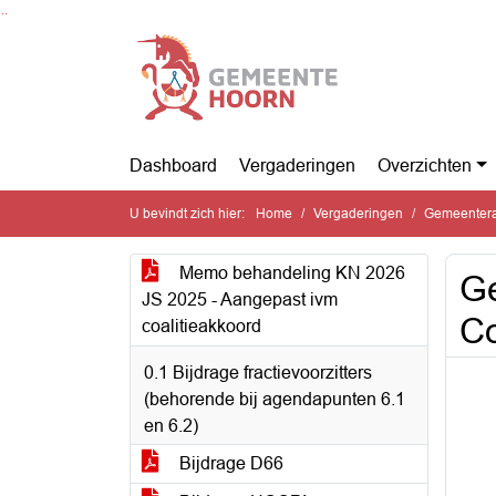
Ga naar de inhoud van deze pagina
Ga naar het zoeken
Ga naar het menu
Dashboard
Vergaderingen
Overzichten
U bevindt zich hier:
Home
Vergaderingen
Gemeentera
Memo behandeling KN 2026
Ge
JS 2025 - Aangepast ivm
Co
coalitieakkoord
0.1 Bijdrage fractievoorzitters
(behorende bij agendapunten 6.1
en 6.2)
Bijdrage D66