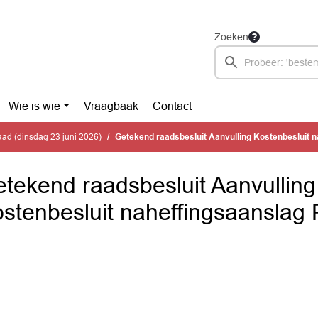
Zoeken
Wie is wie
Vraagbaak
Contact
ad (dinsdag 23 juni 2026)
Getekend raadsbesluit Aanvulling Kostenbesluit naheffingsaanslag P
tekend raadsbesluit Aanvulling
stenbesluit naheffingsaanslag 