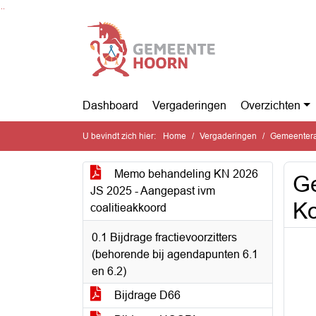
Ga naar de inhoud van deze pagina
Ga naar het zoeken
Ga naar het menu
Dashboard
Vergaderingen
Overzichten
U bevindt zich hier:
Home
Vergaderingen
Gemeentera
Memo behandeling KN 2026
Ge
JS 2025 - Aangepast ivm
Ko
coalitieakkoord
0.1 Bijdrage fractievoorzitters
(behorende bij agendapunten 6.1
en 6.2)
Bijdrage D66