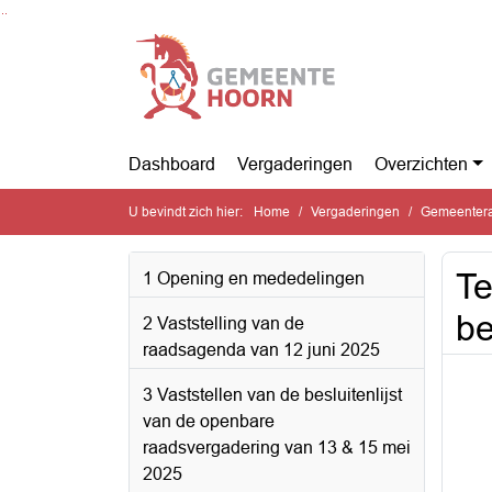
Ga naar de inhoud van deze pagina
Ga naar het zoeken
Ga naar het menu
Dashboard
Vergaderingen
Overzichten
U bevindt zich hier:
Home
Vergaderingen
Gemeentera
Te
1 Opening en mededelingen
be
2 Vaststelling van de
raadsagenda van 12 juni 2025
3 Vaststellen van de besluitenlijst
van de openbare
raadsvergadering van 13 & 15 mei
2025