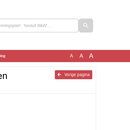
A
A
A
ing
en
Vorige pagina