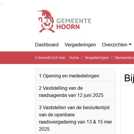
Ga naar de inhoud van deze pagina
Ga naar het zoeken
Ga naar het menu
Dashboard
Vergaderingen
Overzichten
U bevindt zich hier:
Home
Vergaderingen
Gemeentera
Bi
1 Opening en mededelingen
2 Vaststelling van de
raadsagenda van 12 juni 2025
3 Vaststellen van de besluitenlijst
van de openbare
raadsvergadering van 13 & 15 mei
2025