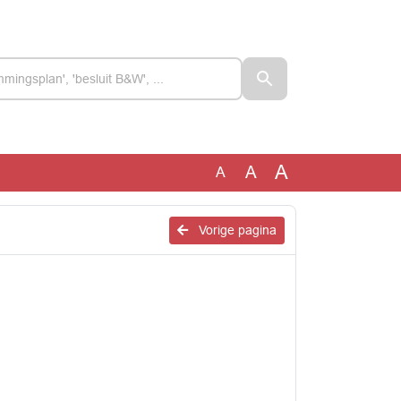
A
A
A
Vorige pagina