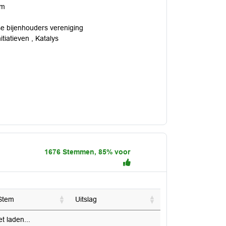
am
se bijenhouders vereniging
tiatieven , Katalys
1676 Stemmen, 85% voor
Stem
Uitslag
 laden...