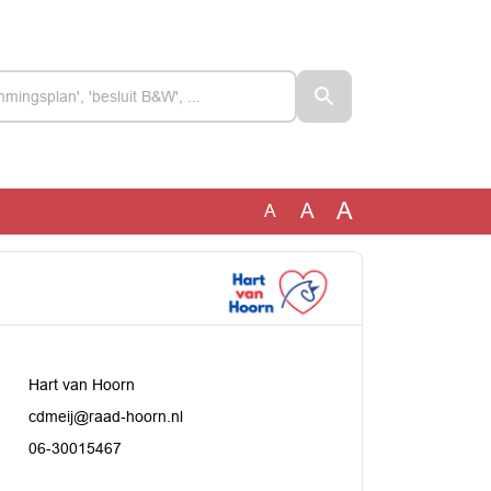
A
A
A
Hart van Hoorn
cdmeij@raad-hoorn.nl
06-30015467