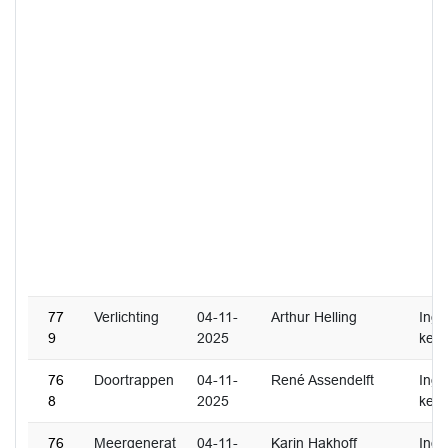
77
Verlichting
04-11-
Arthur Helling
Inge
9
2025
ken
76
Doortrappen
04-11-
René Assendelft
Inge
8
2025
ken
76
Meergenerat
04-11-
Karin Hakhoff
Inge