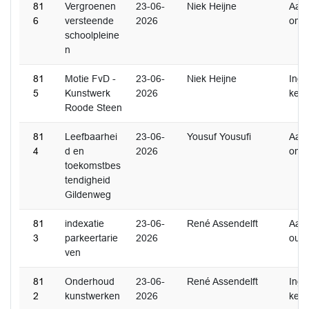
81
Vergroenen
23-06-
Niek Heijne
Aan
6
versteende
2026
ome
schoolpleine
n
81
Motie FvD -
23-06-
Niek Heijne
Inge
5
Kunstwerk
2026
ken
Roode Steen
81
Leefbaarhei
23-06-
Yousuf Yousufi
Aan
4
d en
2026
ome
toekomstbes
tendigheid
Gildenweg
81
indexatie
23-06-
René Assendelft
Aan
3
parkeertarie
2026
oud
ven
81
Onderhoud
23-06-
René Assendelft
Inge
2
kunstwerken
2026
ken