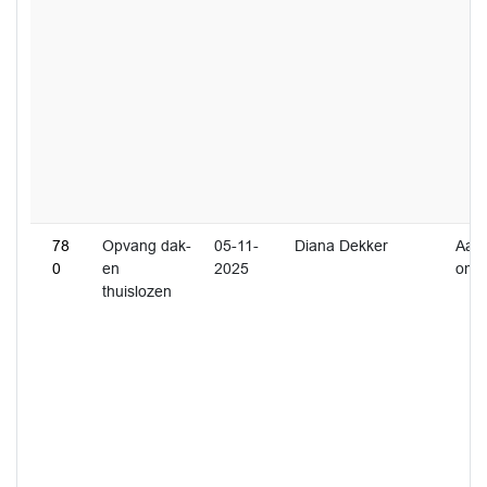
78
Opvang dak-
05-11-
Diana Dekker
Aan
0
en
2025
ome
thuislozen