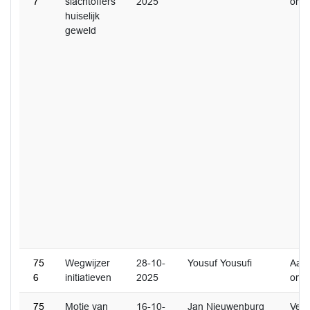
7
slachtoffers
2025
ome
huiselijk
geweld
75
Wegwijzer
28-10-
Yousuf Yousufi
Aan
6
initiatieven
2025
ome
75
Motie van
16-10-
Jan Nieuwenburg
Ver