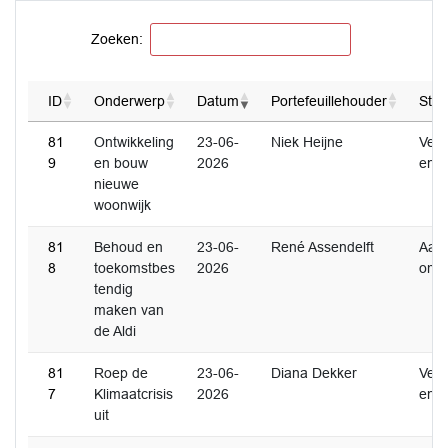
Zoeken:
ID
Onderwerp
Datum
Portefeuillehouder
Stat
81
Ontwikkeling
23-06-
Niek Heijne
Ver
9
en bouw
2026
en
nieuwe
woonwijk
81
Behoud en
23-06-
René Assendelft
Aan
8
toekomstbes
2026
ome
tendig
maken van
de Aldi
81
Roep de
23-06-
Diana Dekker
Ver
7
Klimaatcrisis
2026
en
uit