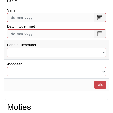
Datum
vanaf
Selecte
een
Datum tot en met
datum
vanaf
Selecte
een
datum
Portefeuillehouder
tot
en
met
Afgedaan
Wis
Moties