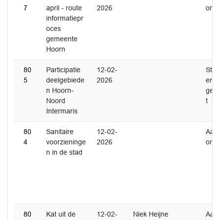
7
april - route
2026
ome
informatiepr
oces
gemeente
Hoorn
80
Participatie
12-02-
Ste
5
deelgebiede
2026
en
n Hoorn-
gest
Noord
t
Intermaris
80
Sanitaire
12-02-
Aan
4
voorzieninge
2026
ome
n in de stad
80
Kat uit de
12-02-
Niek Heijne
Aan