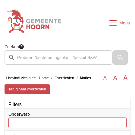
Ga naar de inhoud van deze pagina
Ga naar het zoeken
Ga naar het menu
Menu
Zoeken
A
A
A
U bevindt zich hier:
Home
Overzichten
Moties
Terug naar overzichten
Filters
Onderwerp