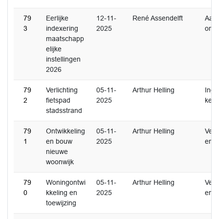
79
Eerlijke
12-11-
René Assendelft
Aan
3
indexering
2025
ome
maatschapp
elijke
instellingen
2026
79
Verlichting
05-11-
Arthur Helling
Inge
2
fietspad
2025
ken
stadsstrand
79
Ontwikkeling
05-11-
Arthur Helling
Ver
1
en bouw
2025
en
nieuwe
woonwijk
79
Woningontwi
05-11-
Arthur Helling
Ver
0
kkeling en
2025
en
toewijzing