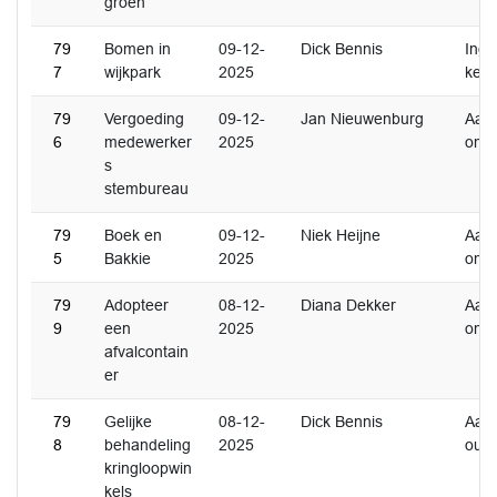
groen
79
Bomen in
09-12-
Dick Bennis
Inge
7
wijkpark
2025
ken
79
Vergoeding
09-12-
Jan Nieuwenburg
Aan
6
medewerker
2025
ome
s
stembureau
79
Boek en
09-12-
Niek Heijne
Aan
5
Bakkie
2025
ome
79
Adopteer
08-12-
Diana Dekker
Aan
9
een
2025
ome
afvalcontain
er
79
Gelijke
08-12-
Dick Bennis
Aan
8
behandeling
2025
oud
kringloopwin
kels