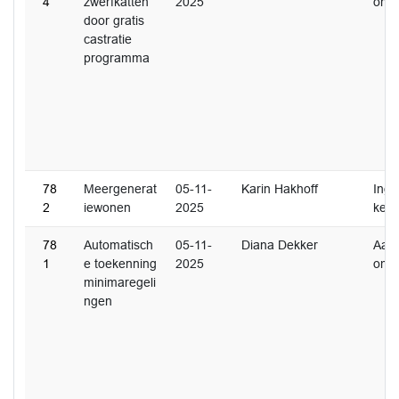
4
zwerfkatten
2025
ome
door gratis
castratie
programma
78
Meergenerat
05-11-
Karin Hakhoff
Inge
2
iewonen
2025
ken
78
Automatisch
05-11-
Diana Dekker
Aan
1
e toekenning
2025
ome
minimaregeli
ngen