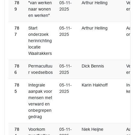
78
"van werken
05-11-
Arthur Helling
Ver
9
naar wonen
2025
en
en werken"
78
Start
05-11-
Arthur Helling
Aan
7
onderzoek
2025
ome
herinrichting
locatie
Waalrakkers
78
Permacultuu
05-11-
Dick Bennis
Ver
6
r voedselbos
2025
en
78
Integrale
05-11-
Karin Hakhoff
Inge
5
aanpak voor
2025
ken
mensen met
verward en
onbegrepen
gedrag
78
Voorkom
05-11-
Niek Heijne
Aan