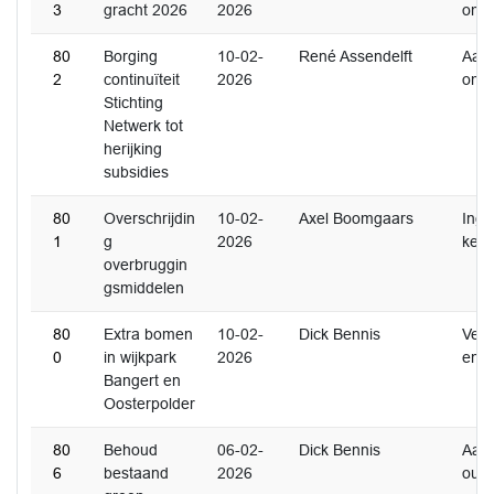
3
gracht 2026
2026
ome
80
Borging
10-02-
René Assendelft
Aan
2
continuïteit
2026
ome
Stichting
Netwerk tot
herijking
subsidies
80
Overschrijdin
10-02-
Axel Boomgaars
Inge
1
g
2026
ken
overbruggin
gsmiddelen
80
Extra bomen
10-02-
Dick Bennis
Ver
0
in wijkpark
2026
en
Bangert en
Oosterpolder
80
Behoud
06-02-
Dick Bennis
Aan
6
bestaand
2026
oud