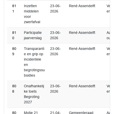
81
Inzetten
23-06-
René Assendelft
Ver
1
middelen
2026
en
voor
zwerfafval
81
Participatie
23-06-
René Assendelft
Aan
0
jaarverslag
2026
oud
80
Transparanti
23-06-
René Assendelft
Ver
9
e en grip op
2026
en
incidentele
en
begrotingssu
bsidies
80
Onafhankelij
23-06-
René Assendelft
Ver
8
ke toets
2026
en
Begroting
2027
80
Motie 21
21-04-
Gemeenteraad
Aan