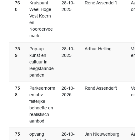
76
Kruispunt
28-10-
René Assendelft
Aan
0
Weel Hoge
2025
ome
Vest Keern
en
Noordervee
markt
75
Pop-up
28-10-
Arthur Helling
Ver
9
kunst en
2025
en
cultuur in
leegstaande
panden
75
Parkeernorm
28-10-
René Assendelft
Ver
8
en obv
2025
en
feitelijke
behoefte en
realistisch
aanbod
75
opvang
28-10-
Jan Nieuwenburg
Aan