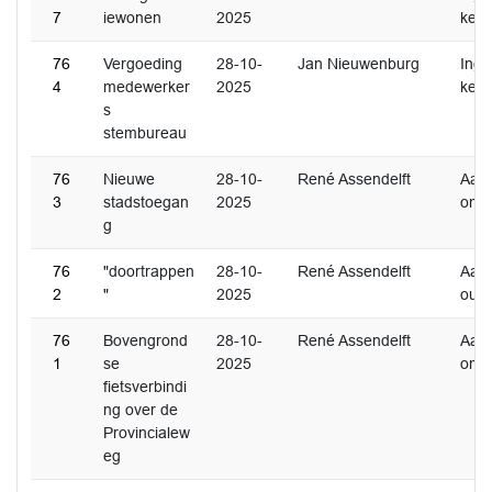
7
iewonen
2025
ken
76
Vergoeding
28-10-
Jan Nieuwenburg
Inge
4
medewerker
2025
ken
s
stembureau
76
Nieuwe
28-10-
René Assendelft
Aan
3
stadstoegan
2025
ome
g
76
"doortrappen
28-10-
René Assendelft
Aan
2
"
2025
oud
76
Bovengrond
28-10-
René Assendelft
Aan
1
se
2025
ome
fietsverbindi
ng over de
Provincialew
eg