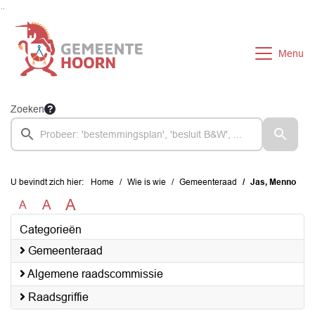
Ga naar de inhoud van deze pagina
Ga naar het zoeken
Ga naar het menu
Menu
Zoeken
U bevindt zich hier:
Home
Wie is wie
Gemeenteraad
Jas, Menno
A
A
A
Categorieën
Gemeenteraad
Algemene raadscommissie
Raadsgriffie