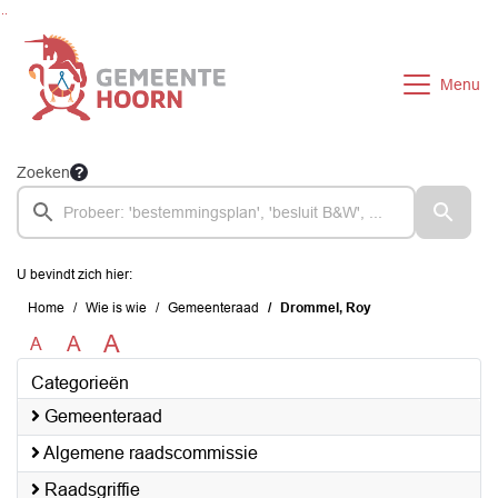
Ga naar de inhoud van deze pagina
Ga naar het zoeken
Ga naar het menu
Menu
Zoeken
U bevindt zich hier:
Home
Wie is wie
Gemeenteraad
Drommel, Roy
A
A
A
Categorieën
Gemeenteraad
Algemene raadscommissie
Raadsgriffie