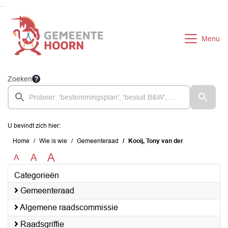
Ga naar de inhoud van deze pagina
Ga naar het zoeken
Ga naar het menu
Menu
Zoeken
U bevindt zich hier:
Home
Wie is wie
Gemeenteraad
Kooij, Tony van der
A
A
A
Categorieën
Gemeenteraad
Algemene raadscommissie
Raadsgriffie