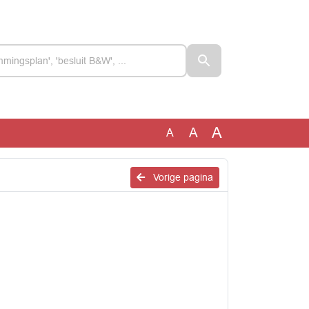
A
A
A
Vorige pagina