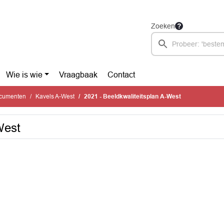
Zoeken
Wie is wie
Vraagbaak
Contact
ocumenten
Kavels A-West
2021 - Beeldkwaliteitsplan A-West
West