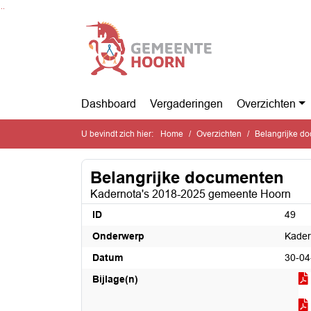
Ga naar de inhoud van deze pagina
Ga naar het zoeken
Ga naar het menu
Dashboard
Vergaderingen
Overzichten
U bevindt zich hier:
Home
Overzichten
Belangrijke d
Belangrijke documenten
Kadernota's 2018-2025 gemeente Hoorn
ID
49
Onderwerp
Kader
Datum
30-04
Bijlage(n)