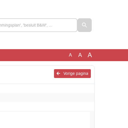
A
A
A
Vorige pagina