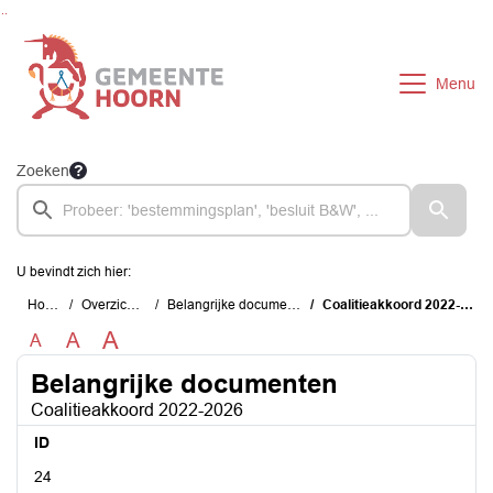
Ga naar de inhoud van deze pagina
Ga naar het zoeken
Ga naar het menu
Menu
Zoeken
U bevindt zich hier:
Home
Overzichten
Belangrijke documenten
Coalitieakkoord 2022-2026
A
A
A
Belangrijke documenten
Coalitieakkoord 2022-2026
ID
24