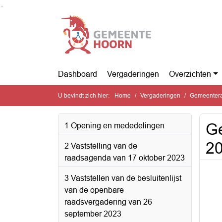
Ga naar de inhoud van deze pagina
Ga naar het zoeken
Ga naar het menu
Dashboard
Vergaderingen
Overzichten
U bevindt zich hier:
Home
Vergaderingen
Gemeentera
Ge
1 Opening en mededelingen
2
2 Vaststelling van de
raadsagenda van 17 oktober 2023
3 Vaststellen van de besluitenlijst
van de openbare
raadsvergadering van 26
september 2023