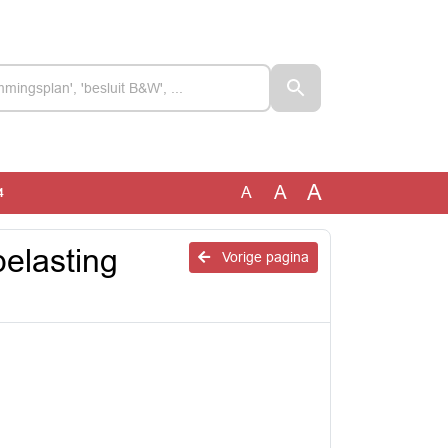
A
A
A
4
elasting
Vorige pagina