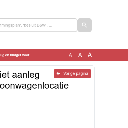
A
A
A
locatie Bobeldijkerweg-Zomervaart
iet aanleg
Vorige pagina
 woonwagenlocatie