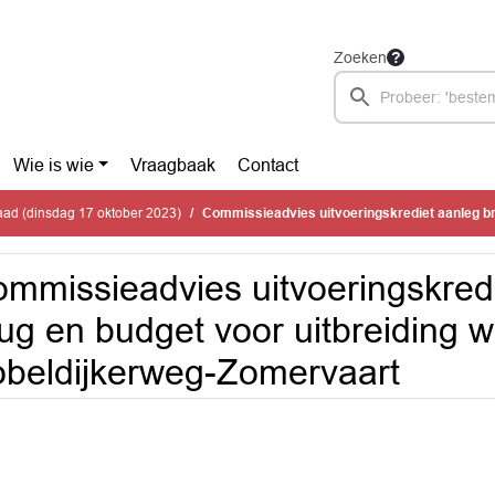
Zoeken
Wie is wie
Vraagbaak
Contact
ad (dinsdag 17 oktober 2023)
Commissieadvies uitvoeringskrediet aanleg brug en budget voor uitbreiding woonwagen
mmissieadvies uitvoeringskred
ug en budget voor uitbreiding
beldijkerweg-Zomervaart