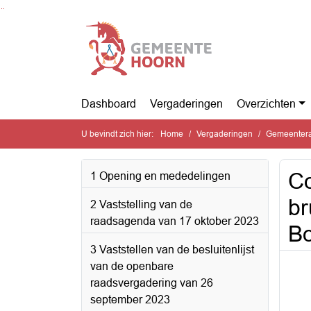
Ga naar de inhoud van deze pagina
Ga naar het zoeken
Ga naar het menu
Dashboard
Vergaderingen
Overzichten
U bevindt zich hier:
Home
Vergaderingen
Gemeentera
Co
1 Opening en mededelingen
br
2 Vaststelling van de
raadsagenda van 17 oktober 2023
Bo
3 Vaststellen van de besluitenlijst
van de openbare
raadsvergadering van 26
september 2023