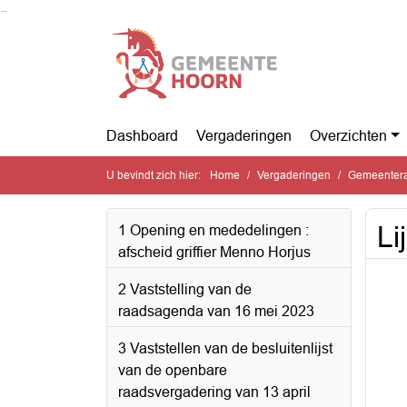
Ga naar de inhoud van deze pagina
Ga naar het zoeken
Ga naar het menu
Dashboard
Vergaderingen
Overzichten
U bevindt zich hier:
Home
Vergaderingen
Gemeentera
Li
1 Opening en mededelingen :
afscheid griffier Menno Horjus
2 Vaststelling van de
raadsagenda van 16 mei 2023
3 Vaststellen van de besluitenlijst
van de openbare
raadsvergadering van 13 april