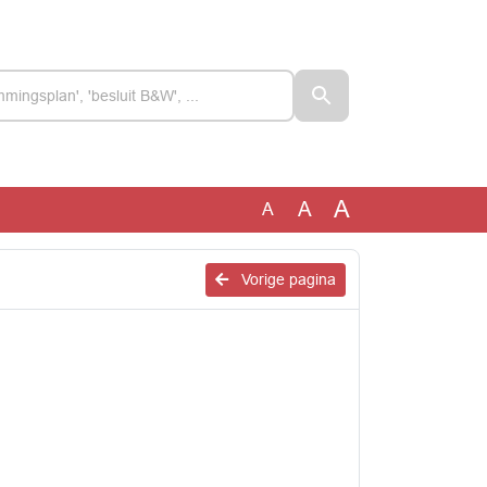
A
A
A
Vorige pagina