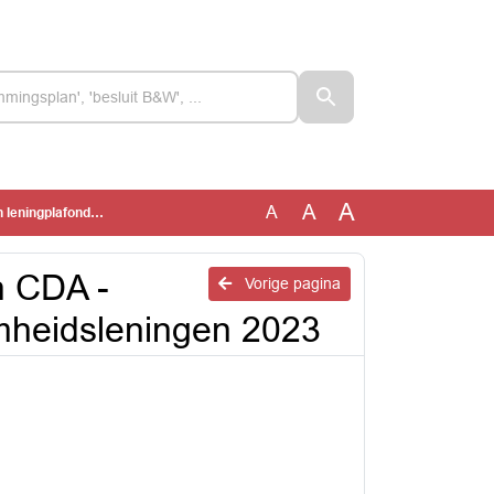
A
A
A
amheidsleningen 2023
n CDA -
Vorige pagina
mheidsleningen 2023