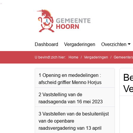
Ga naar de inhoud van deze pagina
Ga naar het zoeken
Ga naar het menu
Dashboard
Vergaderingen
Overzichten
U bevindt zich hier:
Home
Vergaderingen
Gemeentera
Be
1 Opening en mededelingen :
afscheid griffier Menno Horjus
Ve
2 Vaststelling van de
raadsagenda van 16 mei 2023
3 Vaststellen van de besluitenlijst
van de openbare
raadsvergadering van 13 april