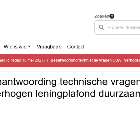
Zoeken
Wie is wie
Vraagbaak
Contact
ad (dinsdag 16 mei 2023)
Beantwoording technische vragen CDA - Verhogen leningplafond duurza
antwoording technische vrage
rhogen leningplafond duurzaa