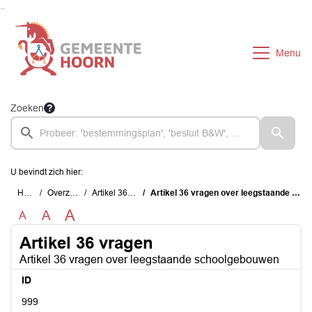
Ga naar de inhoud van deze pagina
Ga naar het zoeken
Ga naar het menu
Menu
Zoeken
U bevindt zich hier:
Home
Overzichten
Artikel 36 vragen
Artikel 36 vragen over leegstaande schoolgebouwen
A
A
A
Artikel 36 vragen
Artikel 36 vragen over leegstaande schoolgebouwen
ID
999