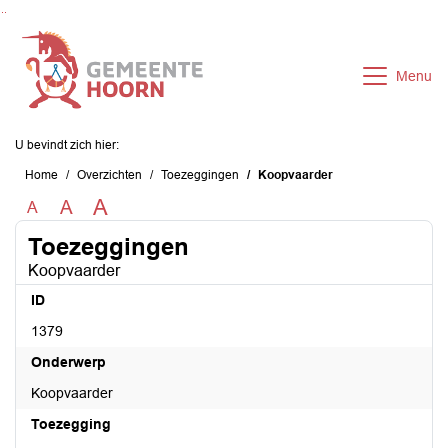
Ga naar de inhoud van deze pagina
Ga naar het zoeken
Ga naar het menu
Menu
U bevindt zich hier:
Home
Overzichten
Toezeggingen
Koopvaarder
A
A
A
Toezeggingen
Koopvaarder
ID
1379
Onderwerp
Koopvaarder
Toezegging