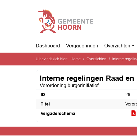
Ga naar de inhoud van deze pagina
Ga naar het zoeken
Ga naar het menu
Dashboard
Vergaderingen
Overzichten
U bevindt zich hier:
Home
Overzichten
Interne regel
Interne regelingen Raad e
Verordening burgerinitiatief
ID
26
Titel
Verord
Vergaderschema