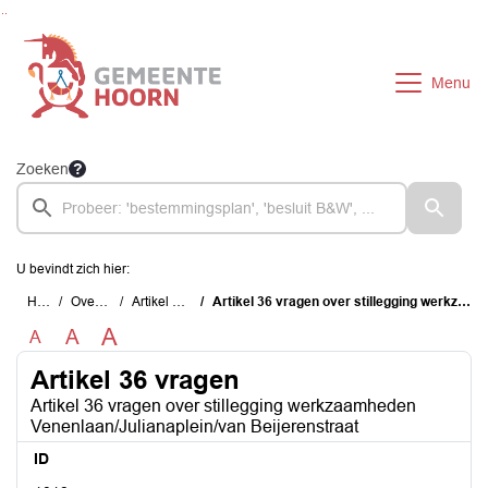
Ga naar de inhoud van deze pagina
Ga naar het zoeken
Ga naar het menu
Menu
Zoeken
U bevindt zich hier:
Home
Overzichten
Artikel 36 vragen
Artikel 36 vragen over stillegging werkzaamheden Venenlaan/Julianaplein/van Beijerenstraat
A
A
A
Artikel 36 vragen
Artikel 36 vragen over stillegging werkzaamheden
Venenlaan/Julianaplein/van Beijerenstraat
ID