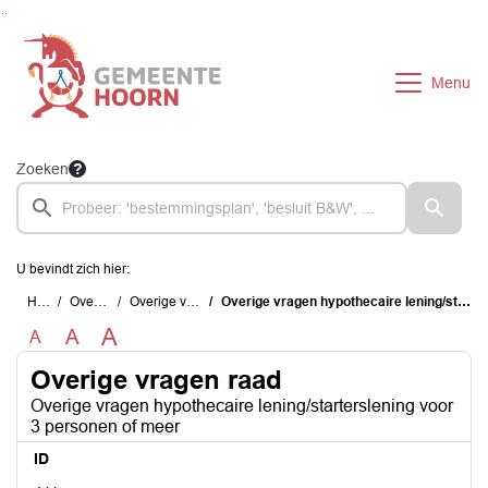
Ga naar de inhoud van deze pagina
Ga naar het zoeken
Ga naar het menu
Menu
Zoeken
U bevindt zich hier:
Home
Overzichten
Overige vragen raad
Overige vragen hypothecaire lening/starterslening voor 3 personen of meer
A
A
A
Overige vragen raad
Overige vragen hypothecaire lening/starterslening voor
3 personen of meer
ID