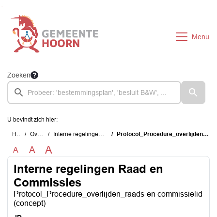
Ga naar de inhoud van deze pagina
Ga naar het zoeken
Ga naar het menu
Menu
Zoeken
U bevindt zich hier:
Home
Overzichten
Interne regelingen Raad en Commissies
Protocol_Procedure_overlijden_raads-en commissielid (concept)
A
A
A
Interne regelingen Raad en
Commissies
Protocol_Procedure_overlijden_raads-en commissielid
(concept)