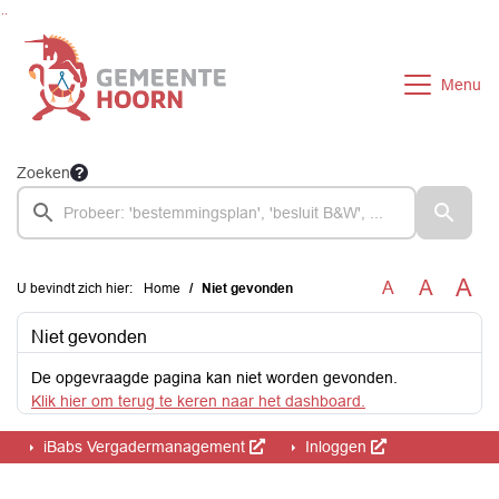
Ga naar de inhoud van deze pagina
Ga naar het zoeken
Ga naar het menu
Menu
Zoeken
A
A
A
U bevindt zich hier:
Home
Niet gevonden
Niet gevonden
De opgevraagde pagina kan niet worden gevonden.
Klik hier om terug te keren naar het dashboard.
iBabs Vergadermanagement
Inloggen