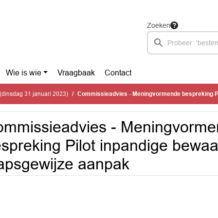
Zoeken
Wie is wie
Vraagbaak
Contact
dinsdag 31 januari 2023)
Commissieadvies - Meningvormende bespreking Pilot inpandige bewaakte fietsenstalling
ommissieadvies - Meningvorm
spreking Pilot inpandige bewaak
apsgewijze aanpak