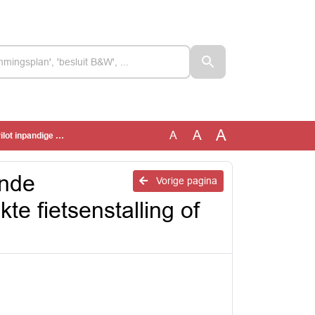
A
A
A
 of stapsgewijze aanpak
ende
Vorige pagina
te fietsenstalling of