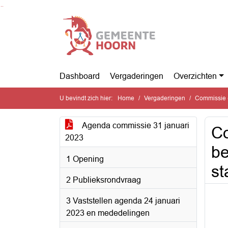
Ga naar de inhoud van deze pagina
Ga naar het zoeken
Ga naar het menu
Dashboard
Vergaderingen
Overzichten
U bevindt zich hier:
Home
Vergaderingen
Commissie (
Agenda commissie 31 januari
C
2023
be
1 Opening
st
2 Publieksrondvraag
3 Vaststellen agenda 24 januari
2023 en mededelingen