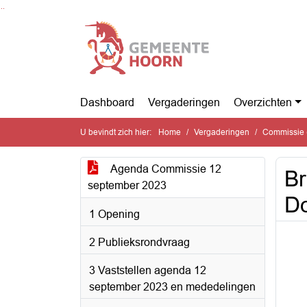
Ga naar de inhoud van deze pagina
Ga naar het zoeken
Ga naar het menu
Dashboard
Vergaderingen
Overzichten
U bevindt zich hier:
Home
Vergaderingen
Commissie 
Agenda Commissie 12
Br
september 2023
D
1 Opening
2 Publieksrondvraag
3 Vaststellen agenda 12
september 2023 en mededelingen