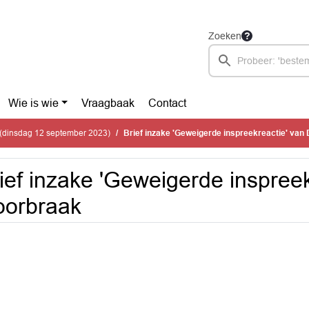
Zoeken
Wie is wie
Vraagbaak
Contact
(dinsdag 12 september 2023)
Brief inzake 'Geweigerde inspreekreactie' van
ief inzake 'Geweigerde inspreek
oorbraak