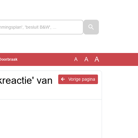
A
A
A
 Doorbraak
reactie' van
Vorige pagina