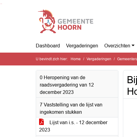
Ga naar de inhoud van deze pagina
Ga naar het zoeken
Ga naar het menu
Dashboard
Vergaderingen
Overzichten
U bevindt zich hier:
Home
Vergaderingen
Gemeentera
Bi
0 Heropening van de
raadsvergadering van 12
H
december 2023
7 Vaststelling van de lijst van
ingekomen stukken
Lijst van i.s. - 12 december
2023