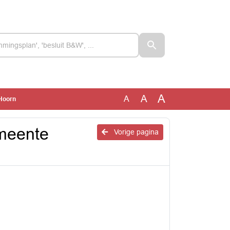
A
A
A
 Hoorn
emeente
Vorige pagina