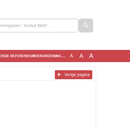
A
A
A
RSIE REFERENDUMVERORDENING 2017
Vorige pagina