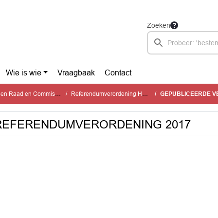
Zoeken
Wie is wie
Vraagbaak
Contact
gen Raad en Commissies
Referendumverordening Hoorn
GEPUBLICEERDE VE
REFERENDUMVERORDENING 2017