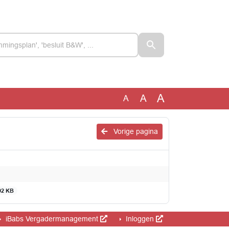
A
A
A
Vorige pagina
92 KB
iBabs Vergadermanagement
Inloggen