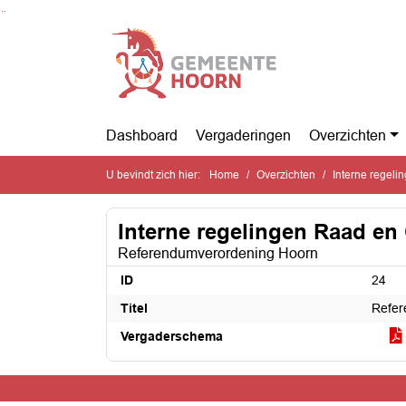
Ga naar de inhoud van deze pagina
Ga naar het zoeken
Ga naar het menu
Dashboard
Vergaderingen
Overzichten
U bevindt zich hier:
Home
Overzichten
Interne regel
Interne regelingen Raad e
Referendumverordening Hoorn
ID
24
Titel
Refer
Vergaderschema