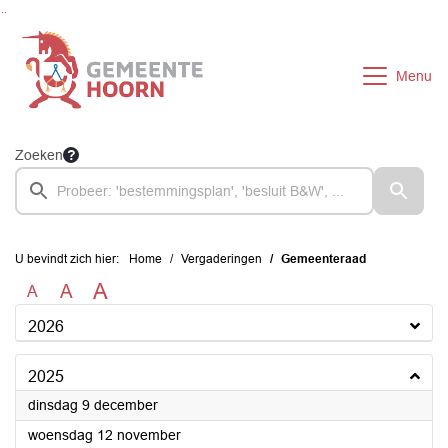
Ga naar de inhoud van deze pagina
Ga naar het zoeken
Ga naar het menu
Menu
Zoeken
U bevindt zich hier:
Home
Vergaderingen
Gemeenteraad
A
A
A
2026
2025
2025
dinsdag 9 december
2025
woensdag 12 november