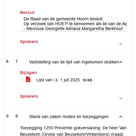
Besluit
De Raad van de gemeente Hoorn besluit:
Op verzoek van HOE?! te benoemen als lid van de Alge
- Mevrouw Georgette Adriana Margaretha Berkhout
Sprekers
7
Vaststelling van de lijst van ingekomen stukken
Bijlagen
Lijst van i.s. 1 juli 2025
95 KB
Sprekers
8
Stand van zaken moties en toezeggingen
Toezegging 1293 Preventie gokverslaving: De heer Van
Beusekom (Groep van Beusekom/Vinkenborg) vraagt.