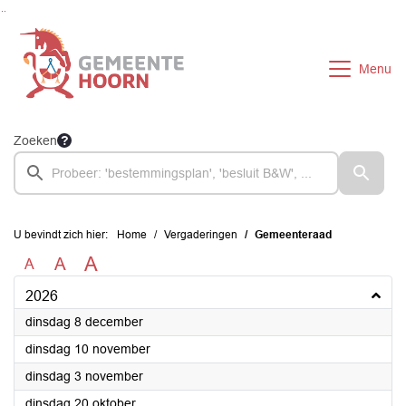
Ga naar de inhoud van deze pagina
Ga naar het zoeken
Ga naar het menu
Menu
Zoeken
U bevindt zich hier:
Home
Vergaderingen
Gemeenteraad
A
A
A
2026
2026
dinsdag 8 december
2026
dinsdag 10 november
2026
dinsdag 3 november
2026
dinsdag 20 oktober