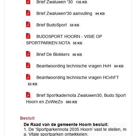
Brief Zwaluwen '30
136 KB
Brief Zwaluwen'30 aanvulling
94 KB
Brief BudoSport
58 KB
BUDOSPORT HOORN - VISIE OP
SPORTPARKEN NOTA
58 KB
Brief De Blokkers
66 KB
Beantwoording technische vragen HvH
84 KB
Beantwoording technische vragen HCvhFT
82 KB
Brief Sportkadernota Zwaluwen30, Budo Sport
Hoorn en ZoWieZo
885 KB
Besluit
De Raad van de gemeente Hoorn besluit:
1. De ‘Sportparkennota 2035 Hoorn’ vast te stellen, met al
a. Vitale sportparken ontwikkelen;