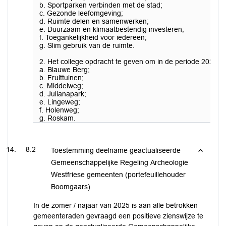
b. Sportparken verbinden met de stad;
c. Gezonde leefomgeving;
d. Ruimte delen en samenwerken;
e. Duurzaam en klimaatbestendig investeren;
f. Toegankelijkheid voor iedereen;
g. Slim gebruik van de ruimte.
2. Het college opdracht te geven om in de periode 2026-2
a. Blauwe Berg;
b. Fruittuinen;
c. Middelweg;
d. Julianapark;
e. Lingeweg;
f. Holenweg;
g. Roskam.
8.2
Toestemming deelname geactualiseerde
Gemeenschappelijke Regeling Archeologie
Westfriese gemeenten (portefeuillehouder
Boomgaars)
In de zomer / najaar van 2025 is aan alle betrokken
gemeenteraden gevraagd een positieve zienswijze te