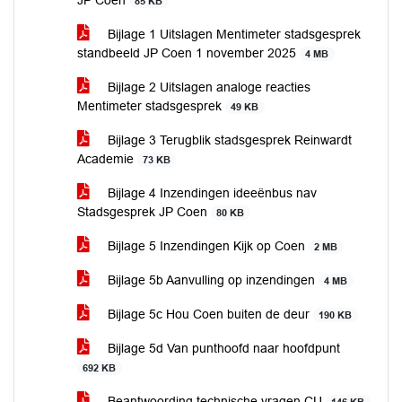
JP Coen
85 KB
Bijlage 1 Uitslagen Mentimeter stadsgesprek
standbeeld JP Coen 1 november 2025
4 MB
Bijlage 2 Uitslagen analoge reacties
Mentimeter stadsgesprek
49 KB
Bijlage 3 Terugblik stadsgesprek Reinwardt
Academie
73 KB
Bijlage 4 Inzendingen ideeënbus nav
Stadsgesprek JP Coen
80 KB
Bijlage 5 Inzendingen Kijk op Coen
2 MB
Bijlage 5b Aanvulling op inzendingen
4 MB
Bijlage 5c Hou Coen buiten de deur
190 KB
Bijlage 5d Van punthoofd naar hoofdpunt
692 KB
Beantwoording technische vragen CU