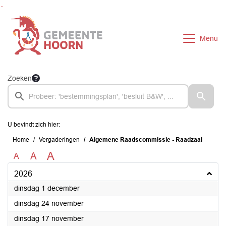
Ga naar de inhoud van deze pagina
Ga naar het zoeken
Ga naar het menu
Menu
Zoeken
U bevindt zich hier:
Home
Vergaderingen
Algemene Raadscommissie - Raadzaal
A
A
A
2026
2026
dinsdag 1 december
2026
dinsdag 24 november
2026
dinsdag 17 november