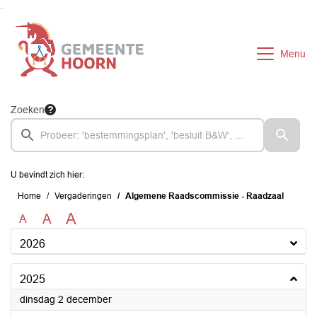
Ga naar de inhoud van deze pagina
Ga naar het zoeken
Ga naar het menu
Menu
Zoeken
U bevindt zich hier:
Home
Vergaderingen
Algemene Raadscommissie - Raadzaal
A
A
A
2026
2025
2025
dinsdag 2 december