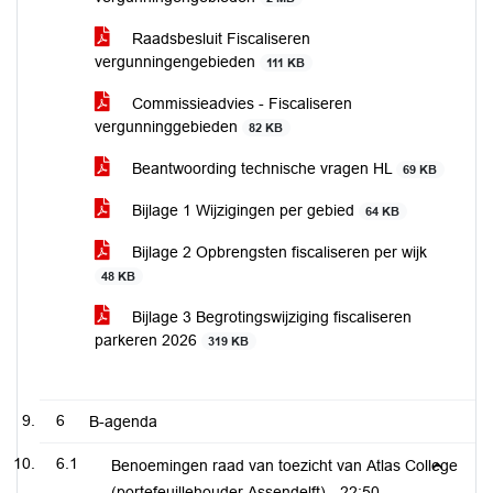
Raadsbesluit Fiscaliseren
vergunningengebieden
111 KB
Commissieadvies - Fiscaliseren
vergunninggebieden
82 KB
Beantwoording technische vragen HL
69 KB
Bijlage 1 Wijzigingen per gebied
64 KB
Bijlage 2 Opbrengsten fiscaliseren per wijk
48 KB
Bijlage 3 Begrotingswijziging fiscaliseren
parkeren 2026
319 KB
6
B-agenda
6.1
Benoemingen raad van toezicht van Atlas College
(portefeuillehouder Assendelft) -
22:50