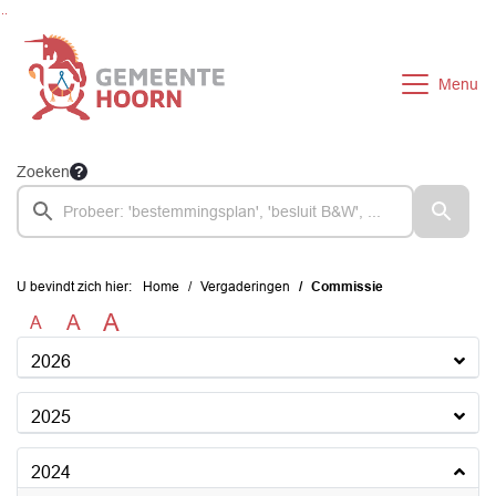
Ga naar de inhoud van deze pagina
Ga naar het zoeken
Ga naar het menu
Menu
Zoeken
U bevindt zich hier:
Home
Vergaderingen
Commissie
A
A
A
2026
2025
2024